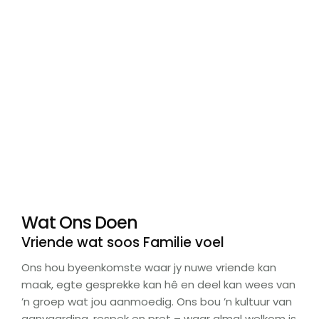
Wat Ons Doen
Vriende wat soos Familie voel
Ons hou byeenkomste waar jy nuwe vriende kan
maak, egte gesprekke kan hê en deel kan wees van
’n groep wat jou aanmoedig. Ons bou ’n kultuur van
aanvaarding, respek en pret – waar almal welkom is