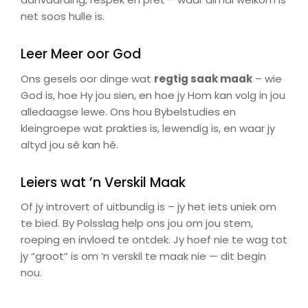
net soos hulle is.
Leer Meer oor God
Ons gesels oor dinge wat
regtig saak maak
– wie
God is, hoe Hy jou sien, en hoe jy Hom kan volg in jou
alledaagse lewe. Ons hou Bybelstudies en
kleingroepe wat prakties is, lewendig is, en waar jy
altyd jou sê kan hê.
Leiers wat ’n Verskil Maak
Of jy introvert of uitbundig is – jy het iets uniek om
te bied. By Polsslag help ons jou om jou stem,
roeping en invloed te ontdek. Jy hoef nie te wag tot
jy “groot” is om ’n verskil te maak nie — dit begin
nou.